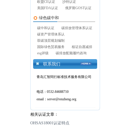
欧盟CE认证
沙特认证
美国FDA认证
俄罗斯GOST认证
绿色碳中和
碳中和认证
碳排放管理体系认证
碳资产管理体系认
双碳顶层规划编制
国际绿色贸易服务
核证自愿减排
esg评级
碳排放配额履约咨询
联系我们
青岛汇智同行标准技术服务有限公司
电话：0532-84688710
email：server@renzheng.org
相关认证文章：
OHSAS18001认证特点