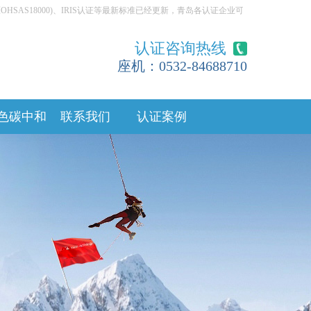
001(原OHSAS18000)、IRIS认证等最新标准已经更新，青岛各认证企业可咨询具体标准认证
认证咨询热线
座机：0532-84688710
色碳中和
联系我们
认证案例